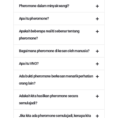
Pheromone dalam minyak wangi?
Apa itu pheromone?
Apakah beberapa realiti sebenar tentang
pheromone?
Bagaimana pheromone di kesan oleh manusia?
Apa itu VNO?
Ada bukti pheromone berkesan menarik perhatian
orang lain?
Adakah kita hasilkan pheromone secara
semulajadi?
Jika kita ada pheromone semulajadi, kenapa kita