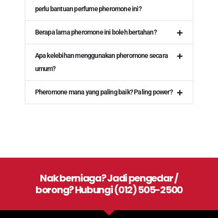
perlu bantuan perfume pheromone ini?
Berapa lama pheromone ini boleh bertahan?
Apa kelebihan menggunakan pheromone secara
umum?
Pheromone mana yang paling baik? Paling power?
Nak berniaga? Jadi pengedar /
borong? Hubungi (012) 505-2500